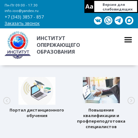
Aa
Версия для
Пн-Пт 09:00 - 17:30
слабовидящих
info-ioo@yandex.ru
+7 (343) 3857 - 857
Заказать звонок
ИНСТИТУТ
ОПЕРЕЖАЮЩЕГО
ОБРАЗОВАНИЯ
Портал дистанционного
Повышение
обучения
квалификации и
профпереподготовка
специалистов