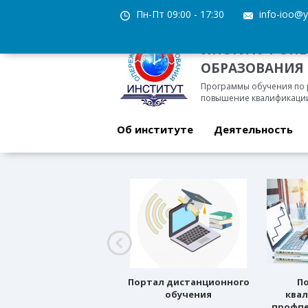
Пн-Пт 09:00 - 17:30
info-ioo@y
ИНСТИТУТ ОП
ОБРАЗОВАНИЯ
Программы обучения по
повышение квалификации
Об институте
Деятельность
Профессиональное
Портал дистанционного
П
ориентирование
обучения
ква
профпе