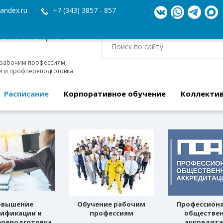
andex.ru
+7 (343) 3857 - 857
ЕРЕЖАЮЩЕГО
 рабочим профессиям,
 и профпереподготовка
Расписание
Корпоративное обучение
Коллекти
овышение
Обучение рабочим
Профессион
лификации и
профессиям
обществе
реподготовка
аккредит