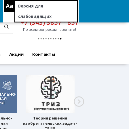
Aa
Версия для
слабовидящих
+7 (343) 3857 - 857
По всем вопросам - звоните!
в
Акции
Контакты
ально-
Теория решения
Профессиональное
нная
изобретательских задач -
ориентирование
ация
ТРИЗ