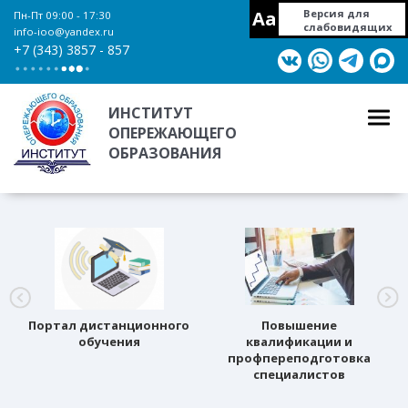
Aa
Версия для
Пн-Пт 09:00 - 17:30
слабовидящих
info-ioo@yandex.ru
+7 (343) 3857 - 857
ИНСТИТУТ
ОПЕРЕЖАЮЩЕГО
ОБРАЗОВАНИЯ
Портал дистанционного
Повышение
обучения
квалификации и
профпереподготовка
специалистов