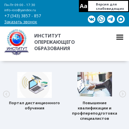
Aa
Версия для
Пн-Пт 09:00 - 17:30
слабовидящих
info-ioo@yandex.ru
+7 (343) 3857 - 857
Заказать звонок
ИНСТИТУТ
ОПЕРЕЖАЮЩЕГО
ОБРАЗОВАНИЯ
Портал дистанционного
Повышение
обучения
квалификации и
профпереподготовка
специалистов