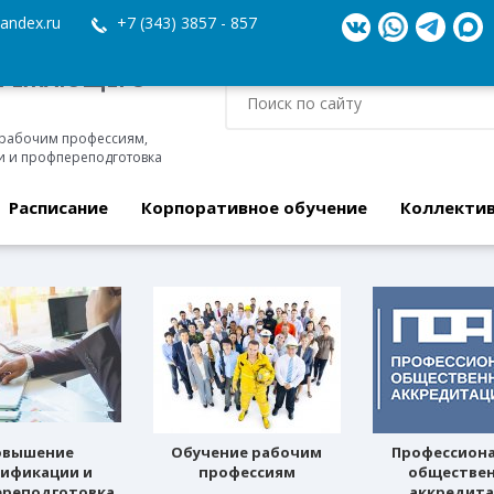
andex.ru
+7 (343) 3857 - 857
ЕРЕЖАЮЩЕГО
 рабочим профессиям,
 и профпереподготовка
Расписание
Корпоративное обучение
Коллекти
овышение
Обучение рабочим
Профессион
лификации и
профессиям
обществе
реподготовка
аккредит