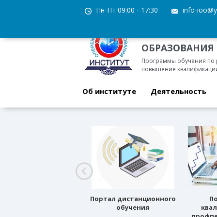
Пн-Пт 09:00 - 17:30
info-ioo@y
ИНСТИТУТ ОП
ОБРАЗОВАНИЯ
Программы обучения по
повышение квалификации
Об институте
Деятельность
Профессиональное
Портал дистанционного
П
ориентирование
обучения
ква
профпе