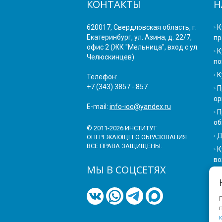
КОНТАКТЫ
Н
620017, Свердловская область, г.
К
Екатеринбург, ул. Азина, д. 22/7,
пр
офис 2 (ЖК "Мельница", вход с ул.
К
Челюскинцев)
по
К
Телефон:
+7 (343) 3857 - 857
П
ор
E-mail:
info-ioo@yandex.ru
П
об
© 2011-2026 ИНСТИТУТ
Д
ОПЕРЕЖАЮЩЕГО ОБРАЗОВАНИЯ.
ВСЕ ПРАВА ЗАЩИЩЕНЫ.
К
во
МЫ В СОЦСЕТЯХ
П
К