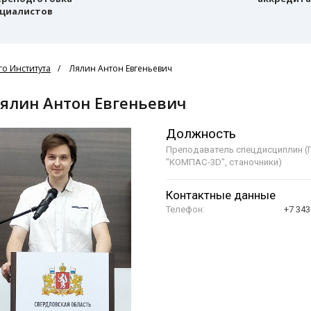
циалистов
о Института
Лялин Антон Евгеньевич
Лялин Антон Евгеньевич
Должность
Преподаватель спецдисциплин (
"КОМПАС-3D", станочники)
Контактные данные
Телефон:
+7 343