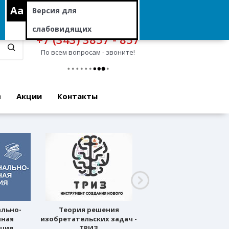
Aa
Версия для
слабовидящих
+7 (343) 3857 - 857
По всем вопросам - звоните!
в
Акции
Контакты
ально-
Теория решения
Профессиональное
нная
изобретательских задач -
ориентирование
ация
ТРИЗ