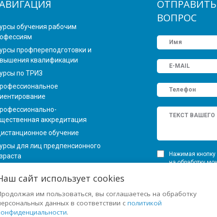
АВИГАЦИЯ
ОТПРАВИТЬ
ВОПРОС
урсы обучения рабочим
офессиям
урсы профпереподготовки и
вышения квалификации
урсы по ТРИЗ
рофессиональное
иентирование
рофессионально-
щественная аккредитация
истанционное обучение
урсы для лиц предпенсионного
Нажимая кнопку 
зраста
на обработку мо
Федеральным зак
Наш сайт использует cookies
персональных да
ОМОЩЬ
определенных в 
Продолжая им пользоваться, вы соглашаетесь на обработку
персональных данных в соответствии с
политикой
арта сайта
конфиденциальности
.