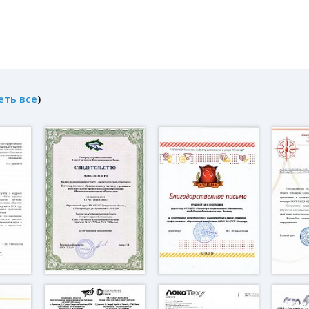
еть все
)