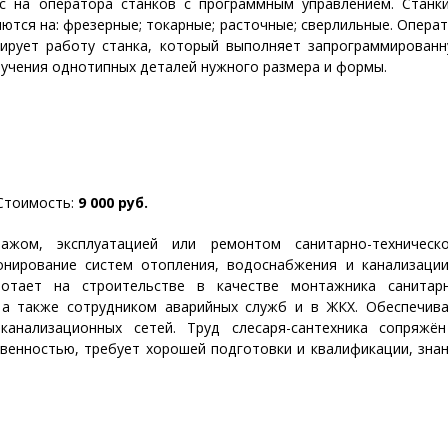
с на оператора станков с программным управлением. Станк
тся на: фрезерные; токарные; расточные; сверлильные. Опера
ирует работу станка, который выполняет запрограммирован
учения однотипных деталей нужного размера и формы.
тоимость:
9 000 руб.
тажом, эксплуатацией или ремонтом санитарно-техническ
онирование систем отопления, водоснабжения и канализаци
ботает на строительстве в качестве монтажника санитар
 а также сотрудником аварийных служб и в ЖКХ. Обеспечив
канализационных сетей. Труд слесаря-сантехника сопряжё
венностью, требует хорошей подготовки и квалификации, зна