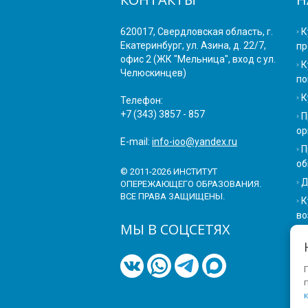
620017, Свердловская область, г.
К
Екатеринбург, ул. Азина, д. 22/7,
пр
офис 2 (ЖК "Мельница", вход с ул.
К
Челюскинцев)
по
К
Телефон:
+7 (343) 3857 - 857
П
ор
E-mail:
info-ioo@yandex.ru
П
об
© 2011-2026 ИНСТИТУТ
Д
ОПЕРЕЖАЮЩЕГО ОБРАЗОВАНИЯ.
ВСЕ ПРАВА ЗАЩИЩЕНЫ.
К
во
МЫ В СОЦСЕТЯХ
П
К
П