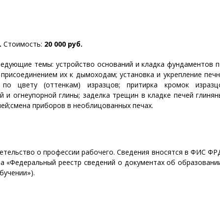
.
Стоимость:
20 000 руб.
ледующие темы: устройство оснований и кладка фундаментов 
с присоединением их к дымоходам; установка и укрепление печ
по цвету (оттенкам) изразцов; притирка кромок изразц
й и огнеупорной глины; заделка трещин в кладке печей глиня
ей;смена приборов в необлицованных печах.
етельство о профессии рабочего. Сведения вносятся в ФИС Ф
а «Федеральный реестр сведений о документах об образовани
бучении»).