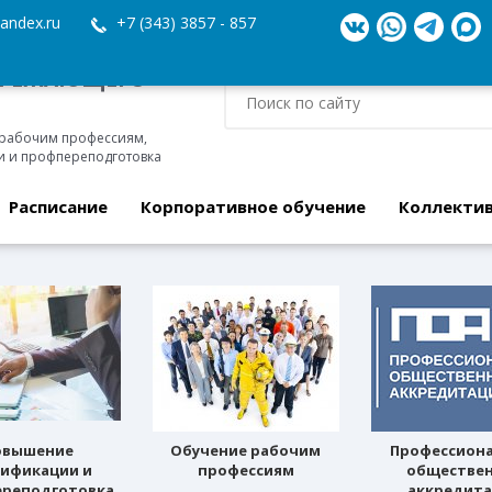
andex.ru
+7 (343) 3857 - 857
ЕРЕЖАЮЩЕГО
 рабочим профессиям,
 и профпереподготовка
Расписание
Корпоративное обучение
Коллекти
овышение
Обучение рабочим
Профессион
лификации и
профессиям
обществе
реподготовка
аккредит