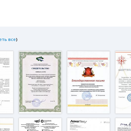
еть все
)