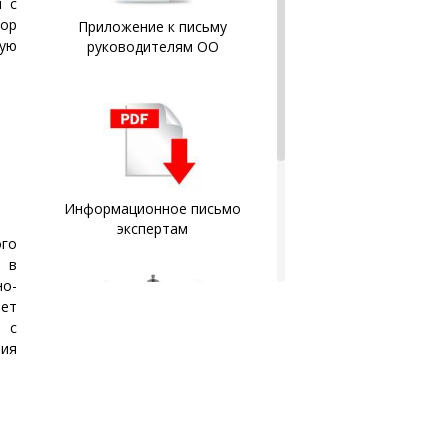
и с
тор
Приложение к письму
ную
руководителям ОО
Информационное письмо
экспертам
ого
и в
но-
ает
н с
ния
Документы слушателей
заносятся в Федеральный
реестр документов об
образовании