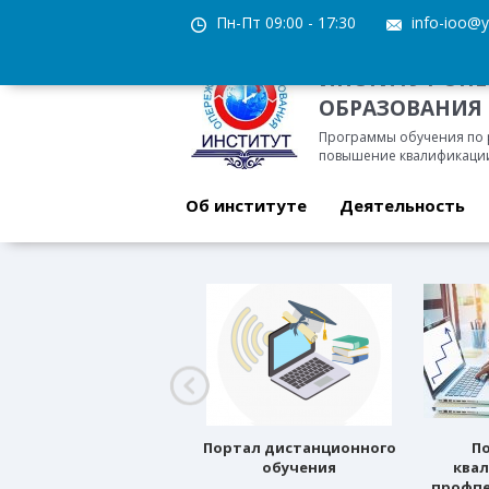
Пн-Пт 09:00 - 17:30
info-ioo@y
ИНСТИТУТ ОП
ОБРАЗОВАНИЯ
Программы обучения по
повышение квалификации
Об институте
Деятельность
Профессиональное
Портал дистанционного
П
ориентирование
обучения
ква
профпе