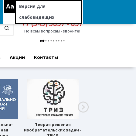
Aa
Версия для
слабовидящих
+7 (343) 3857 - 857
По всем вопросам - звоните!
в
Акции
Контакты
ально-
Теория решения
Профессиональное
нная
изобретательских задач -
ориентирование
ация
ТРИЗ