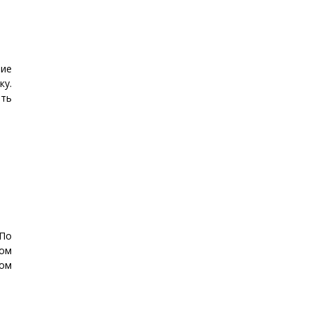
ние
ку.
ять
 По
ком
мом