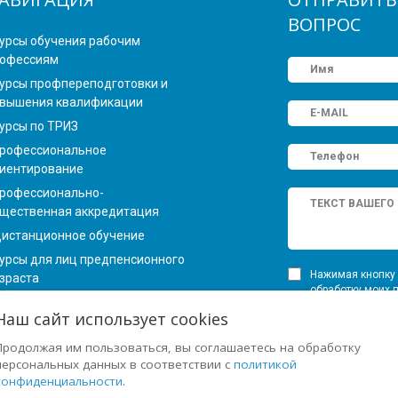
ВОПРОС
урсы обучения рабочим
офессиям
урсы профпереподготовки и
вышения квалификации
урсы по ТРИЗ
рофессиональное
иентирование
рофессионально-
щественная аккредитация
истанционное обучение
урсы для лиц предпенсионного
Нажимая кнопку 
зраста
обработку моих 
Федеральным зак
Наш сайт использует cookies
персональных да
ОМОЩЬ
определенных в 
Продолжая им пользоваться, вы соглашаетесь на обработку
персональных данных в соответствии с
политикой
арта сайта
конфиденциальности
.
оиск по сайту