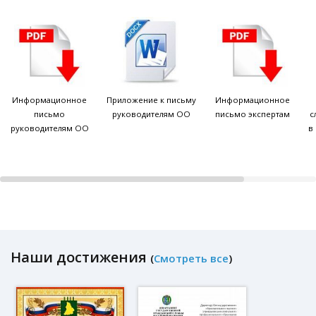
Информационное
Приложение к письму
Информационное
письмо
руководителям ОО
письмо экспертам
с
руководителям ОО
в
Наши достижения
(
Смотреть все
)