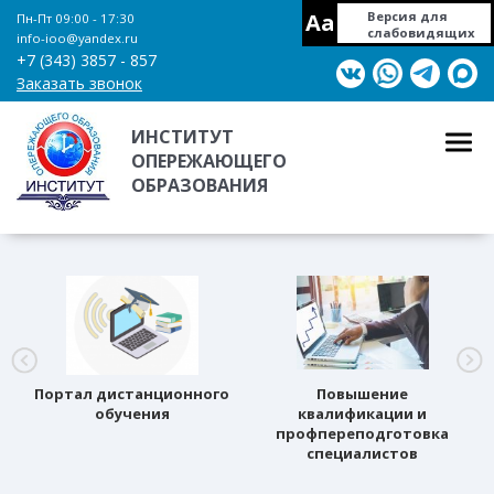
Aa
Версия для
Пн-Пт 09:00 - 17:30
слабовидящих
info-ioo@yandex.ru
+7 (343) 3857 - 857
Заказать звонок
ИНСТИТУТ
ОПЕРЕЖАЮЩЕГО
ОБРАЗОВАНИЯ
Портал дистанционного
Повышение
обучения
квалификации и
профпереподготовка
специалистов