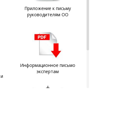
Приложение к письму
руководителям ОО
Информационное письмо
экспертам
 и
Документы слушателей
заносятся в Федеральный
реестр документов об
образовании