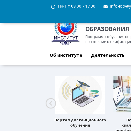
Пн-Пт 09:00 - 17:30
info-ioo@y
ИНСТИТУТ ОП
ОБРАЗОВАНИЯ
Программы обучения по
повышение квалификации
Об институте
Деятельность
Профессиональное
Портал дистанционного
П
ориентирование
обучения
ква
профпе