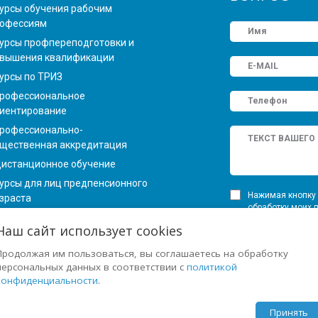
урсы обучения рабочим
офессиям
урсы профпереподготовки и
вышения квалификации
урсы по ТРИЗ
рофессиональное
иентирование
рофессионально-
щественная аккредитация
истанционное обучение
урсы для лиц предпенсионного
Нажимая кнопку 
зраста
обработку моих 
Федеральным зак
Наш сайт использует cookies
персональных да
ОМОЩЬ
определенных в 
Продолжая им пользоваться, вы соглашаетесь на обработку
персональных данных в соответствии с
политикой
арта сайта
конфиденциальности
.
оиск по сайту
олитика конфиденциальности
Принять