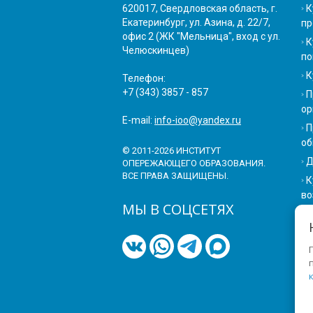
620017, Свердловская область, г.
К
Екатеринбург, ул. Азина, д. 22/7,
пр
офис 2 (ЖК "Мельница", вход с ул.
К
Челюскинцев)
по
К
Телефон:
+7 (343) 3857 - 857
П
ор
E-mail:
info-ioo@yandex.ru
П
об
© 2011-2026 ИНСТИТУТ
Д
ОПЕРЕЖАЮЩЕГО ОБРАЗОВАНИЯ.
ВСЕ ПРАВА ЗАЩИЩЕНЫ.
К
во
МЫ В СОЦСЕТЯХ
П
К
П
П