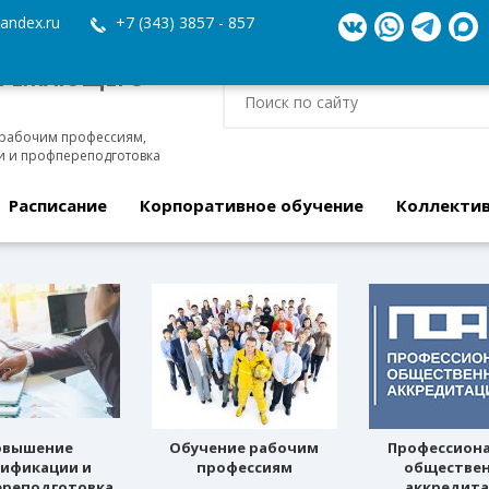
andex.ru
+7 (343) 3857 - 857
ЕРЕЖАЮЩЕГО
 рабочим профессиям,
 и профпереподготовка
Расписание
Корпоративное обучение
Коллекти
овышение
Обучение рабочим
Профессион
лификации и
профессиям
обществе
реподготовка
аккредит