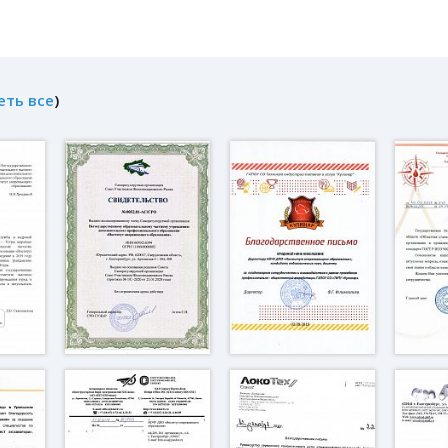
еть все
)