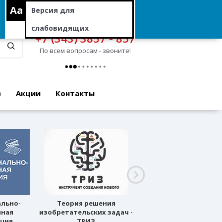
Aa
Версия для
слабовидящих
+7 (343) 3857 - 857
По всем вопросам - звоните!
в
Акции
Контакты
ально-
Теория решения
Профессиональное
нная
изобретательских задач -
ориентирование
ация
ТРИЗ