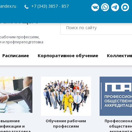
andex.ru
+7 (343) 3857 - 857
ЕРЕЖАЮЩЕГО
 рабочим профессиям,
 и профпереподготовка
Расписание
Корпоративное обучение
Коллекти
овышение
Обучение рабочим
Профессион
лификации и
профессиям
обществе
реподготовка
аккредит