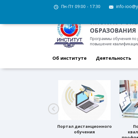
Пн-Пт 09:00 - 17:30
info-ioo@y
ИНСТИТУТ ОП
ОБРАЗОВАНИЯ
Программы обучения по
повышение квалификации
Об институте
Деятельность
Профессиональное
Портал дистанционного
П
ориентирование
обучения
ква
профпе