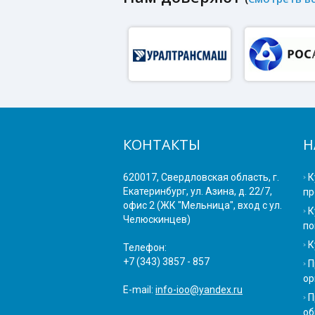
КОНТАКТЫ
Н
620017, Свердловская область, г.
К
Екатеринбург, ул. Азина, д. 22/7,
пр
офис 2 (ЖК "Мельница", вход с ул.
К
Челюскинцев)
по
К
Телефон:
+7 (343) 3857 - 857
П
ор
E-mail:
info-ioo@yandex.ru
П
об