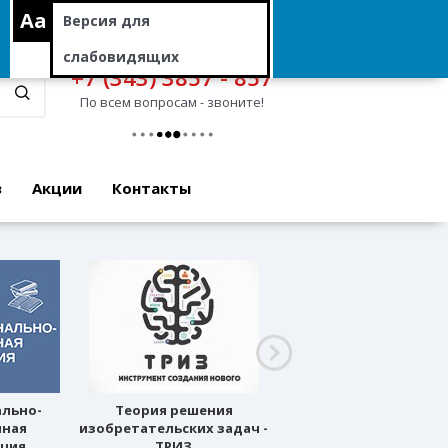
Aa
Версия для
слабовидящих
+7 (343) 3857 - 857
По всем вопросам - звоните!
в
Акции
Контакты
ально-
Теория решения
Профессиональное
нная
изобретательских задач -
ориентирование
ация
ТРИЗ