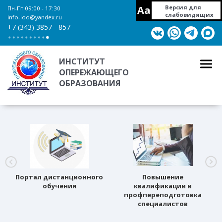
Aa
Версия для
Пн-Пт 09:00 - 17:30
слабовидящих
info-ioo@yandex.ru
+7 (343) 3857 - 857
ИНСТИТУТ
ОПЕРЕЖАЮЩЕГО
ОБРАЗОВАНИЯ
Портал дистанционного
Повышение
обучения
квалификации и
профпереподготовка
специалистов