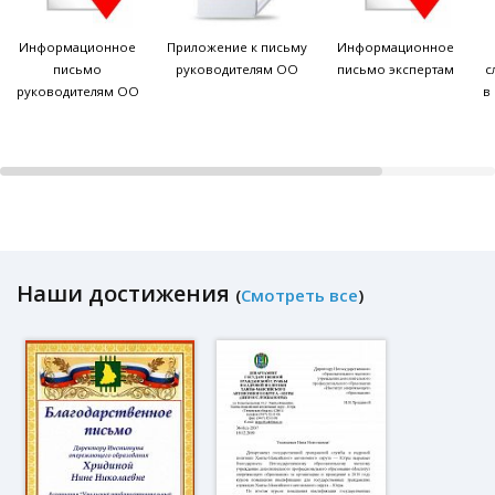
Информационное
Приложение к письму
Информационное
письмо
руководителям ОО
письмо экспертам
с
руководителям ОО
в
Наши достижения
(
Смотреть все
)