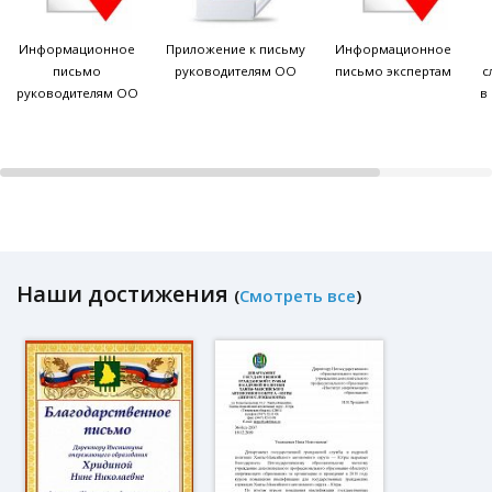
Информационное
Приложение к письму
Информационное
письмо
руководителям ОО
письмо экспертам
с
руководителям ОО
в
Наши достижения
(
Смотреть все
)