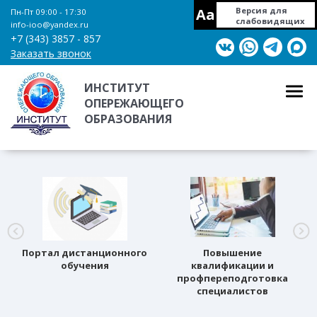
Aa
Версия для
Пн-Пт 09:00 - 17:30
слабовидящих
info-ioo@yandex.ru
+7 (343) 3857 - 857
Заказать звонок
ИНСТИТУТ
ОПЕРЕЖАЮЩЕГО
ОБРАЗОВАНИЯ
Портал дистанционного
Повышение
обучения
квалификации и
профпереподготовка
специалистов