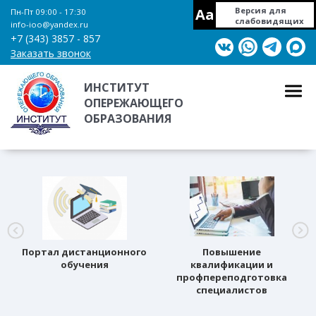
Aa
Версия для
Пн-Пт 09:00 - 17:30
слабовидящих
info-ioo@yandex.ru
+7 (343) 3857 - 857
Заказать звонок
ИНСТИТУТ
ОПЕРЕЖАЮЩЕГО
ОБРАЗОВАНИЯ
Портал дистанционного
Повышение
обучения
квалификации и
профпереподготовка
специалистов