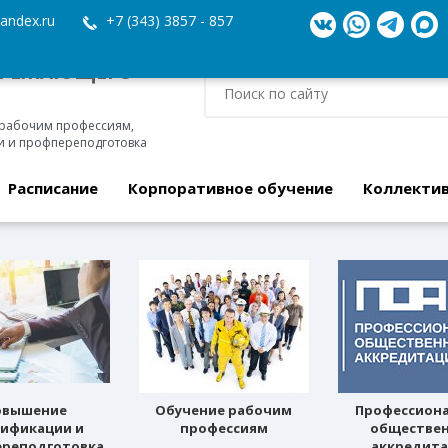
andex.ru
+7 (343) 3857 - 857
ЕРЕЖАЮЩЕГО
 рабочим профессиям,
 и профпереподготовка
Расписание
Корпоративное обучение
Коллекти
овышение
Обучение рабочим
Профессион
лификации и
профессиям
обществе
реподготовка
аккредит