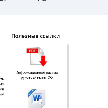
полезные ссылки
Информационное письмо
руководителям ОО
ить
имо
ов
мим