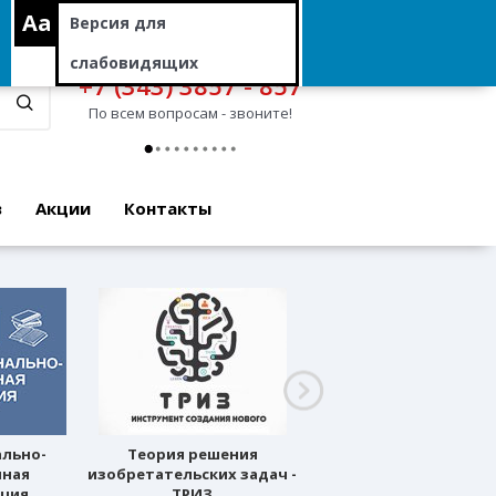
Aa
Версия для
слабовидящих
+7 (343) 3857 - 857
По всем вопросам - звоните!
в
Акции
Контакты
ально-
Теория решения
Профессиональное
нная
изобретательских задач -
ориентирование
ация
ТРИЗ