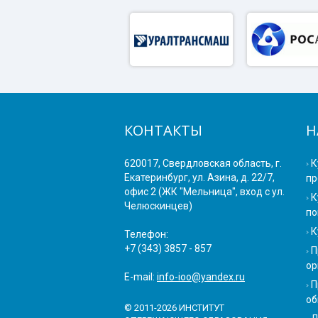
КОНТАКТЫ
Н
620017, Свердловская область, г.
К
Екатеринбург, ул. Азина, д. 22/7,
пр
офис 2 (ЖК "Мельница", вход с ул.
К
Челюскинцев)
по
К
Телефон:
+7 (343) 3857 - 857
П
ор
E-mail:
info-ioo@yandex.ru
П
об
© 2011-2026 ИНСТИТУТ