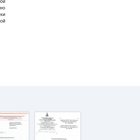
ной
ьно
еки
вой