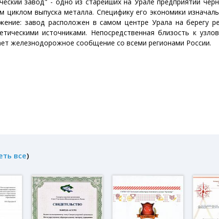
еский завод" - одно из старейших на Урале предприятий чер
м циклом выпуска металла. Специфику его экономики изначал
жение: завод расположен в самом центре Урала на берегу р
етическими источниками. Непосредственная близость к узло
ет железнодорожное сообщение со всеми регионами России.
еть все
)