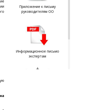
ние
ии
Приложение к письму
ого
руководителям ОО
Информационное письмо
экспертам
кую
Документы слушателей
заносятся в Федеральный
на
реестр документов об
образовании