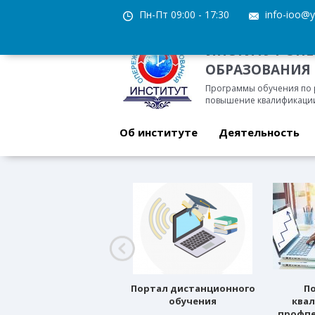
Пн-Пт 09:00 - 17:30
info-ioo@y
ИНСТИТУТ ОП
ОБРАЗОВАНИЯ
Программы обучения по
повышение квалификации
Об институте
Деятельность
Профессиональное
Портал дистанционного
П
ориентирование
обучения
ква
профпе