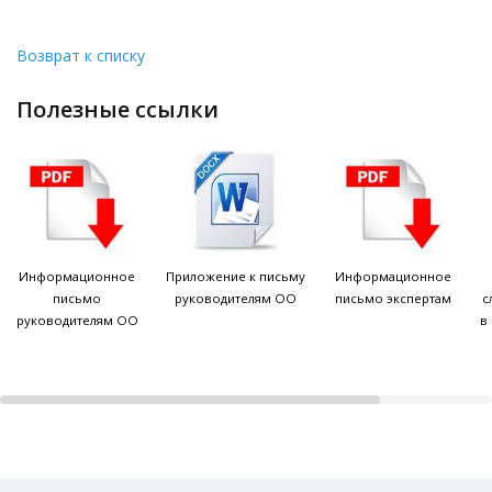
Возврат к списку
полезные ссылки
Информационное
Приложение к письму
Информационное
письмо
руководителям ОО
письмо экспертам
с
руководителям ОО
в