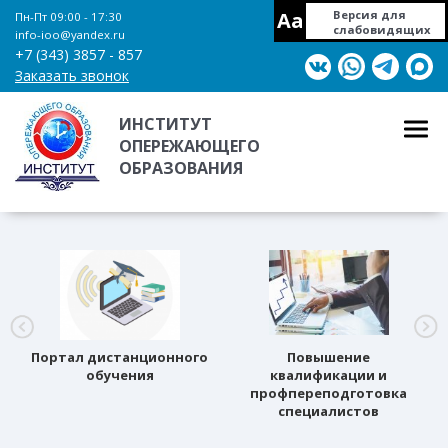
Aa
Версия для
Пн-Пт 09:00 - 17:30
слабовидящих
info-ioo@yandex.ru
+7 (343) 3857 - 857
Заказать звонок
ИНСТИТУТ
ОПЕРЕЖАЮЩЕГО
ОБРАЗОВАНИЯ
Портал дистанционного
Повышение
обучения
квалификации и
профпереподготовка
специалистов