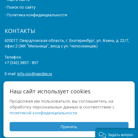
Поиск по сайту
Политика конфиденциальности
КОНТАКТЫ
620017, Свердловская область, г. Екатеринбург, ул. Азина, д. 22/7,
офис 2 (ЖК "Мельница", вход с ул. Челюскинцев)
Телефон:
+7 (343) 3857 - 857
E-mail:
info-ioo@yandex.ru
© 2011-2026 ИНСТИТУТ ОПЕРЕЖАЮЩЕГО ОБРАЗОВАНИЯ. ВСЕ
Наш сайт использует cookies
ПРАВА ЗАЩИЩЕНЫ.
Продолжая им пользоваться, вы соглашаетесь на
МЫ В СОЦСЕТЯХ
обработку персональных данных в соответствии с
политикой конфиденциальности
.
Принять
Задать вопрос