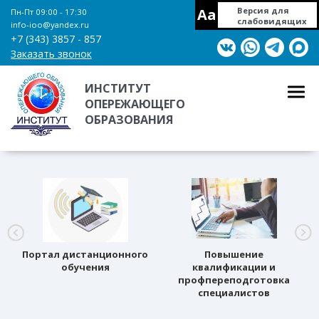
Aa
Версия для
Пн-Пт 09:00 - 17:30
слабовидящих
info-ioo@yandex.ru
+7 (343) 3857 - 857
Заказать звонок
ИНСТИТУТ
ОПЕРЕЖАЮЩЕГО
ОБРАЗОВАНИЯ
Портал дистанционного
Повышение
обучения
квалификации и
профпереподготовка
специалистов