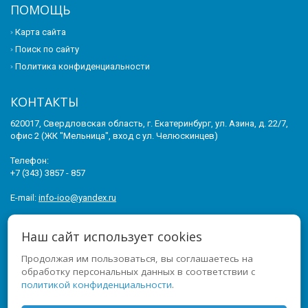
ПОМОЩЬ
Карта сайта
Поиск по сайту
Политика конфиденциальности
КОНТАКТЫ
620017, Свердловская область, г. Екатеринбург, ул. Азина, д. 22/7,
офис 2 (ЖК "Мельница", вход с ул. Челюскинцев)
Телефон:
+7 (343) 3857 - 857
E-mail:
info-ioo@yandex.ru
© 2011-2026 ИНСТИТУТ ОПЕРЕЖАЮЩЕГО ОБРАЗОВАНИЯ. ВСЕ
Наш сайт использует cookies
ПРАВА ЗАЩИЩЕНЫ.
Продолжая им пользоваться, вы соглашаетесь на
МЫ В СОЦСЕТЯХ
обработку персональных данных в соответствии с
политикой конфиденциальности
.