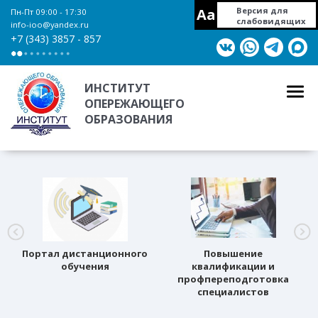
Aa
Версия для
Пн-Пт 09:00 - 17:30
слабовидящих
info-ioo@yandex.ru
+7 (343) 3857 - 857
ИНСТИТУТ
ОПЕРЕЖАЮЩЕГО
ОБРАЗОВАНИЯ
Портал дистанционного
Повышение
обучения
квалификации и
профпереподготовка
специалистов