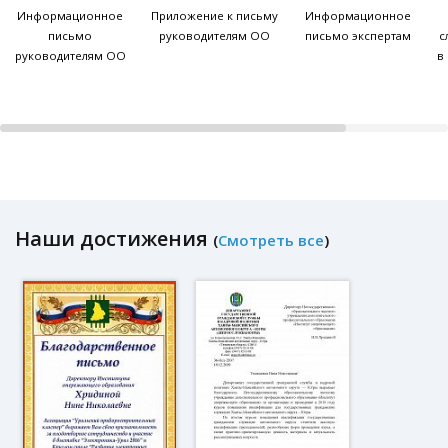
Информационное
Приложение к письму
Информационное
письмо
руководителям ОО
письмо экспертам
с
руководителям ОО
в
Наши достижения
(
Смотреть все
)