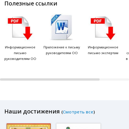
полезные ссылки
Информационное
Приложение к письму
Информационное
письмо
руководителям ОО
письмо экспертам
с
руководителям ОО
в
Наши достижения
(
Смотреть все
)