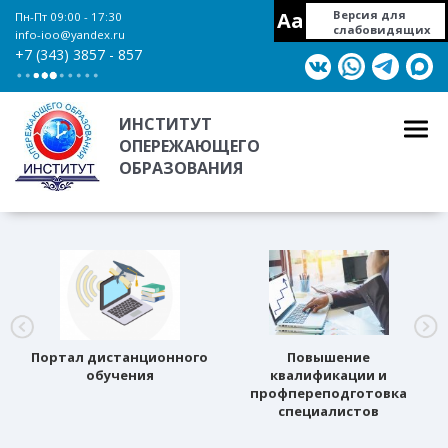
Aa
Версия для
Пн-Пт 09:00 - 17:30
слабовидящих
info-ioo@yandex.ru
+7 (343) 3857 - 857
ИНСТИТУТ
ОПЕРЕЖАЮЩЕГО
ОБРАЗОВАНИЯ
Портал дистанционного
Повышение
обучения
квалификации и
профпереподготовка
специалистов