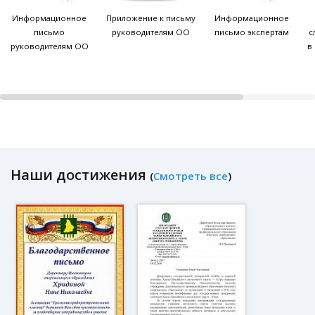
Информационное
Приложение к письму
Информационное
письмо
руководителям ОО
письмо экспертам
с
руководителям ОО
в
Наши достижения
(
Смотреть все
)