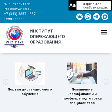
Aa
Версия для
Пн-Пт 09:00 - 17:30
слабовидящих
info-ioo@yandex.ru
+7 (343) 3857 - 857
ИНСТИТУТ
ОПЕРЕЖАЮЩЕГО
ОБРАЗОВАНИЯ
Портал дистанционного
Повышение
обучения
квалификации и
профпереподготовка
специалистов