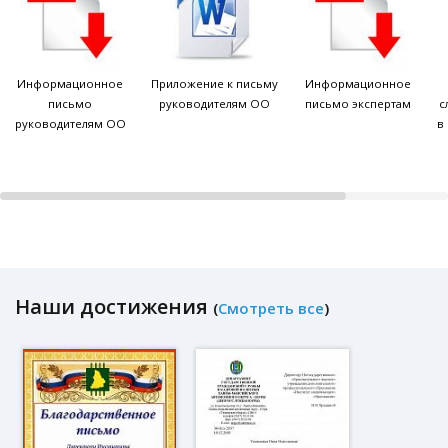
Информационное
Приложение к письму
Информационное
письмо
руководителям ОО
письмо экспертам
с
руководителям ОО
в
Наши достижения
(
Смотреть все
)