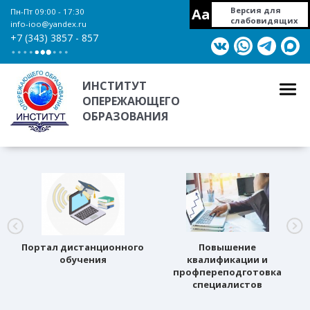
Aa
Версия для
Пн-Пт 09:00 - 17:30
слабовидящих
info-ioo@yandex.ru
+7 (343) 3857 - 857
ИНСТИТУТ
ОПЕРЕЖАЮЩЕГО
ОБРАЗОВАНИЯ
Портал дистанционного
Повышение
обучения
квалификации и
профпереподготовка
специалистов