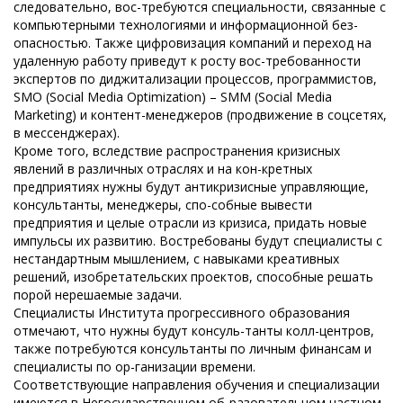
следовательно, вос-требуются специальности, связанные с
компьютерными технологиями и информационной без-
опасностью. Также цифровизация компаний и переход на
удаленную работу приведут к росту вос-требованности
экспертов по диджитализации процессов, программистов,
SMO (Social Media Optimization) – SMM (Social Media
Marketing) и контент-менеджеров (продвижение в соцсетях,
в мессенджерах).
Кроме того, вследствие распространения кризисных
явлений в различных отраслях и на кон-кретных
предприятиях нужны будут антикризисные управляющие,
консультанты, менеджеры, спо-собные вывести
предприятия и целые отрасли из кризиса, придать новые
импульсы их развитию. Востребованы будут специалисты с
нестандартным мышлением, с навыками креативных
решений, изобретательских проектов, способные решать
порой нерешаемые задачи.
Специалисты Института прогрессивного образования
отмечают, что нужны будут консуль-танты колл-центров,
также потребуются консультанты по личным финансам и
специалисты по ор-ганизации времени.
Соответствующие направления обучения и специализации
имеются в Негосударственном об-разовательном частном