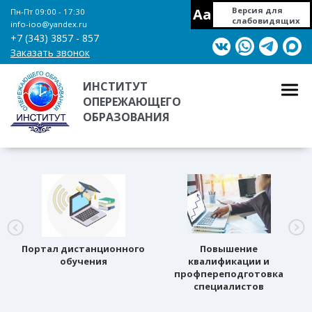
Aa
Версия для
Пн-Пт 09:00 - 17:30
слабовидящих
info-ioo@yandex.ru
+7 (343) 3857 - 857
Заказать звонок
ИНСТИТУТ
ОПЕРЕЖАЮЩЕГО
ОБРАЗОВАНИЯ
Портал дистанционного
Повышение
обучения
квалификации и
профпереподготовка
специалистов