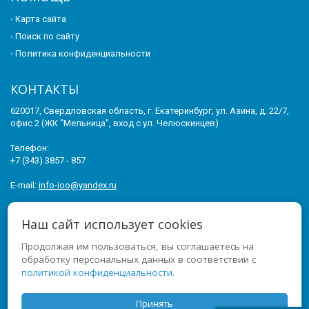
Карта сайта
Поиск по сайту
Политика конфиденциальности
КОНТАКТЫ
620017, Свердловская область, г. Екатеринбург, ул. Азина, д. 22/7,
офис 2 (ЖК "Мельница", вход с ул. Челюскинцев)
Телефон:
+7 (343) 3857 - 857
E-mail:
info-ioo@yandex.ru
© 2011-2026 ИНСТИТУТ ОПЕРЕЖАЮЩЕГО ОБРАЗОВАНИЯ. ВСЕ
Наш сайт использует cookies
ПРАВА ЗАЩИЩЕНЫ.
Продолжая им пользоваться, вы соглашаетесь на
МЫ В СОЦСЕТЯХ
обработку персональных данных в соответствии с
политикой конфиденциальности
.
Принять