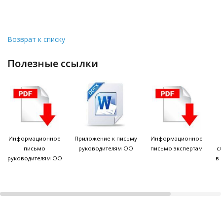
Возврат к списку
полезные ссылки
Информационное
Приложение к письму
Информационное
письмо
руководителям ОО
письмо экспертам
с
руководителям ОО
в