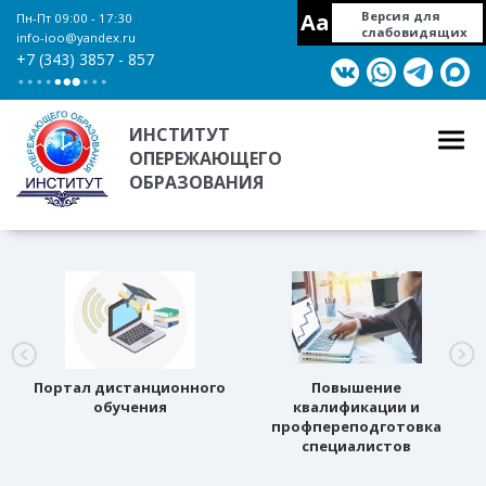
Aa
Версия для
Пн-Пт 09:00 - 17:30
слабовидящих
info-ioo@yandex.ru
+7 (343) 3857 - 857
ИНСТИТУТ
ОПЕРЕЖАЮЩЕГО
ОБРАЗОВАНИЯ
Портал дистанционного
Повышение
обучения
квалификации и
профпереподготовка
специалистов