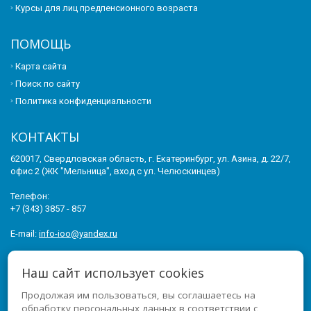
Курсы для лиц предпенсионного возраста
ПОМОЩЬ
Карта сайта
Поиск по сайту
Политика конфиденциальности
КОНТАКТЫ
620017, Свердловская область, г. Екатеринбург, ул. Азина, д. 22/7,
офис 2 (ЖК "Мельница", вход с ул. Челюскинцев)
Телефон:
+7 (343) 3857 - 857
E-mail:
info-ioo@yandex.ru
© 2011-2026 ИНСТИТУТ ОПЕРЕЖАЮЩЕГО ОБРАЗОВАНИЯ. ВСЕ
Наш сайт использует cookies
ПРАВА ЗАЩИЩЕНЫ.
Продолжая им пользоваться, вы соглашаетесь на
МЫ В СОЦСЕТЯХ
обработку персональных данных в соответствии с