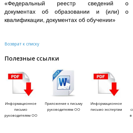
«Федеральный реестр сведений о
документах об образовании и (или) о
квалификации, документах об обучении»
Возврат к списку
полезные ссылки
Информационное
Приложение к письму
Информационное
письмо
руководителям ОО
письмо экспертам
с
руководителям ОО
в