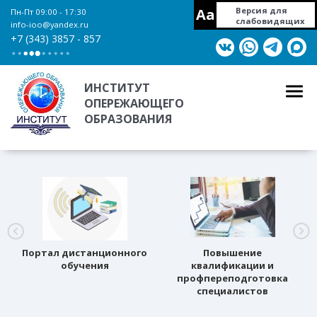
Aa
Версия для
Пн-Пт 09:00 - 17:30
слабовидящих
info-ioo@yandex.ru
+7 (343) 3857 - 857
ИНСТИТУТ
ОПЕРЕЖАЮЩЕГО
ОБРАЗОВАНИЯ
Портал дистанционного
Повышение
обучения
квалификации и
профпереподготовка
специалистов