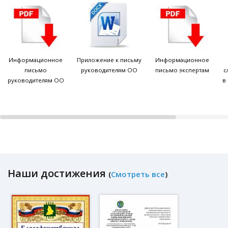
Информационное
Приложение к письму
Информационное
письмо
руководителям ОО
письмо экспертам
с
руководителям ОО
в
Наши достижения
(
Смотреть все
)