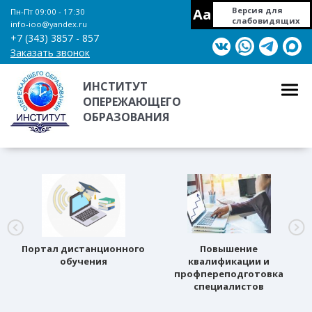
Aa
Версия для
Пн-Пт 09:00 - 17:30
слабовидящих
info-ioo@yandex.ru
+7 (343) 3857 - 857
Заказать звонок
ИНСТИТУТ
ОПЕРЕЖАЮЩЕГО
ОБРАЗОВАНИЯ
Портал дистанционного
Повышение
обучения
квалификации и
профпереподготовка
специалистов