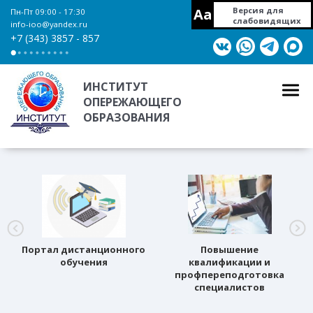
Aa
Версия для
Пн-Пт 09:00 - 17:30
слабовидящих
info-ioo@yandex.ru
+7 (343) 3857 - 857
ИНСТИТУТ
ОПЕРЕЖАЮЩЕГО
ОБРАЗОВАНИЯ
Портал дистанционного
Повышение
обучения
квалификации и
профпереподготовка
специалистов