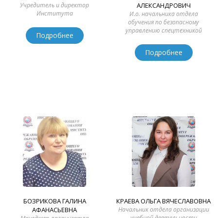
Учредитель и директор
АЛЕКСАНДРОВИЧ
Института
И.о. начальника отдела
обучения по безопасному
управлению спецтехникой
Подробнее
Подробнее
БОЗРИКОВА ГАЛИНА
КРАЕВА ОЛЬГА ВЯЧЕСЛАВОВНА
АФАНАСЬЕВНА
Начальник отдела организации
учебной деятельности