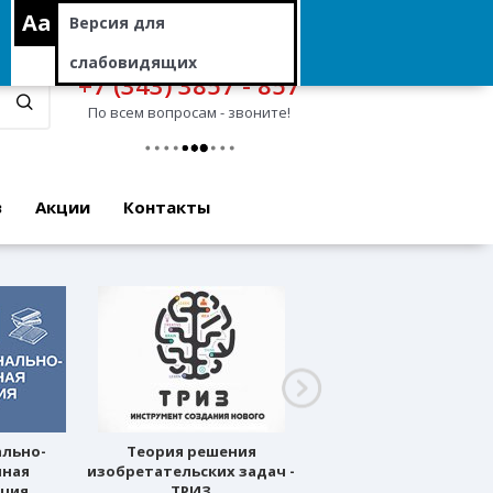
Aa
Версия для
слабовидящих
+7 (343) 3857 - 857
По всем вопросам - звоните!
в
Акции
Контакты
ально-
Теория решения
Профессиональное
нная
изобретательских задач -
ориентирование
ация
ТРИЗ