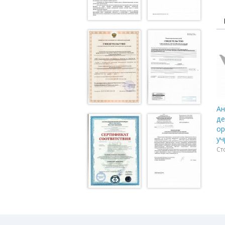
Ан
де
ор
уч
Ст