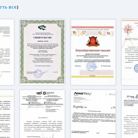
еть все
)