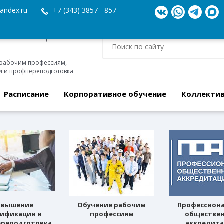
andex.ru
+7 (343) 3857 - 857
ЕРЕЖАЮЩЕГО
 рабочим профессиям,
 и профпереподготовка
Расписание
Корпоративное обучение
Коллекти
овышение
Обучение рабочим
Профессион
лификации и
профессиям
обществе
реподготовка
аккредит