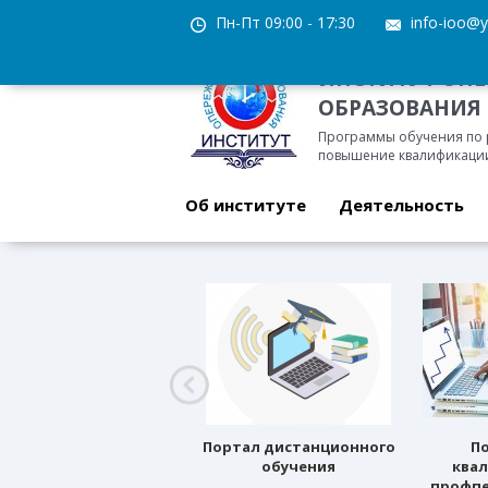
Пн-Пт 09:00 - 17:30
info-ioo@y
ИНСТИТУТ ОП
ОБРАЗОВАНИЯ
Программы обучения по
повышение квалификации
Об институте
Деятельность
Профессиональное
Портал дистанционного
П
ориентирование
обучения
ква
профпе