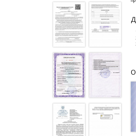
пр
Д
О