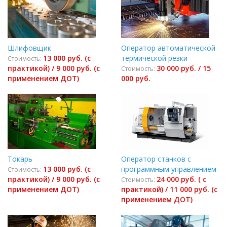
Шлифовщик
Оператор автоматической
13 000 руб. (с
термической резки
Стоимость:
практикой) / 9 000 руб. (с
30 000 руб. / 15
Стоимость:
применением ДОТ)
000 руб.
Токарь
Оператор станков с
13 000 руб. (с
программным управлением
Стоимость:
практикой) / 9 000 руб. (с
24 000 руб. ( с
Стоимость:
применением ДОТ)
практикой) / 11 000 руб. (с
применением ДОТ)