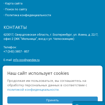
Карта сайта
Поиск по сайту
Политика конфиденциальности
КОНТАКТЫ
620017, Свердловская область, г. Екатеринбург, ул. Азина, д. 22/7,
офис 2 (ЖК "Мельница", вход с ул. Челюскинцев)
Телефон:
+7 (343) 3857 - 857
E-mail:
info-ioo@yandex.ru
© 2011-2026 ИНСТИТУТ ОПЕРЕЖАЮЩЕГО ОБРАЗОВАНИЯ. ВСЕ
Наш сайт использует cookies
ПРАВА ЗАЩИЩЕНЫ.
Продолжая им пользоваться, вы соглашаетесь на
МЫ В СОЦСЕТЯХ
обработку персональных данных в соответствии с
политикой конфиденциальности
.
Принять