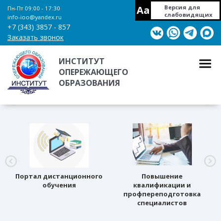
Aa
Версия для
Пн-Пт 09:00 - 17:30
слабовидящих
info-ioo@yandex.ru
+7 (343) 3857 - 857
Заказать звонок
ИНСТИТУТ
ОПЕРЕЖАЮЩЕГО
ОБРАЗОВАНИЯ
Портал дистанционного
Повышение
обучения
квалификации и
профпереподготовка
специалистов