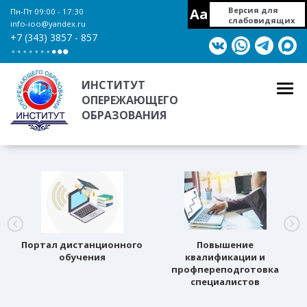
Aa
Версия для
Пн-Пт 09:00 - 17:30
слабовидящих
info-ioo@yandex.ru
+7 (343) 3857 - 857
ИНСТИТУТ
ОПЕРЕЖАЮЩЕГО
ОБРАЗОВАНИЯ
Портал дистанционного
Повышение
обучения
квалификации и
профпереподготовка
специалистов