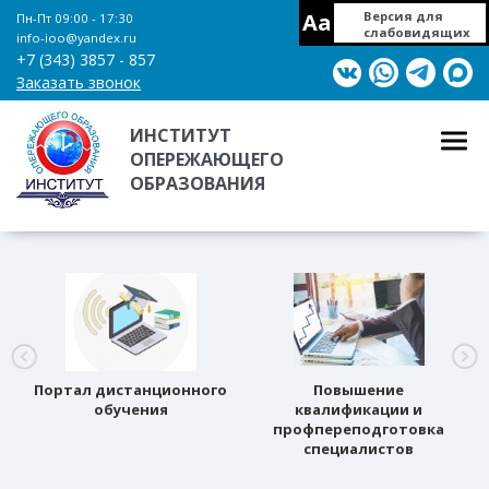
Aa
Версия для
Пн-Пт 09:00 - 17:30
слабовидящих
info-ioo@yandex.ru
+7 (343) 3857 - 857
Заказать звонок
ИНСТИТУТ
ОПЕРЕЖАЮЩЕГО
ОБРАЗОВАНИЯ
Портал дистанционного
Повышение
обучения
квалификации и
профпереподготовка
специалистов