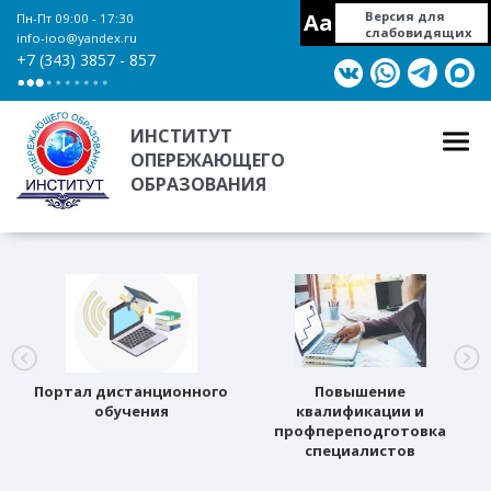
Aa
Версия для
Пн-Пт 09:00 - 17:30
слабовидящих
info-ioo@yandex.ru
+7 (343) 3857 - 857
ИНСТИТУТ
ОПЕРЕЖАЮЩЕГО
ОБРАЗОВАНИЯ
Портал дистанционного
Повышение
обучения
квалификации и
профпереподготовка
специалистов