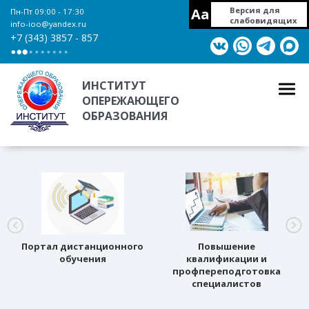
Aa
Версия для
Пн-Пт 09:00 - 17:30
слабовидящих
info-ioo@yandex.ru
+7 (343) 3857 - 857
ИНСТИТУТ
ОПЕРЕЖАЮЩЕГО
ОБРАЗОВАНИЯ
Портал дистанционного
Повышение
обучения
квалификации и
профпереподготовка
специалистов