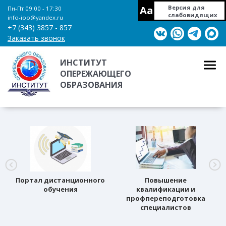
Aa
Версия для
Пн-Пт 09:00 - 17:30
слабовидящих
info-ioo@yandex.ru
+7 (343) 3857 - 857
Заказать звонок
ИНСТИТУТ
ОПЕРЕЖАЮЩЕГО
ОБРАЗОВАНИЯ
Портал дистанционного
Повышение
обучения
квалификации и
профпереподготовка
специалистов