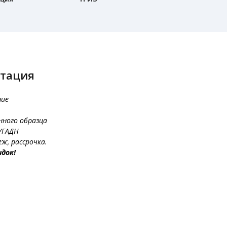
стация
ние
нного образца
УГАДН
ж, рассрочка.
док!