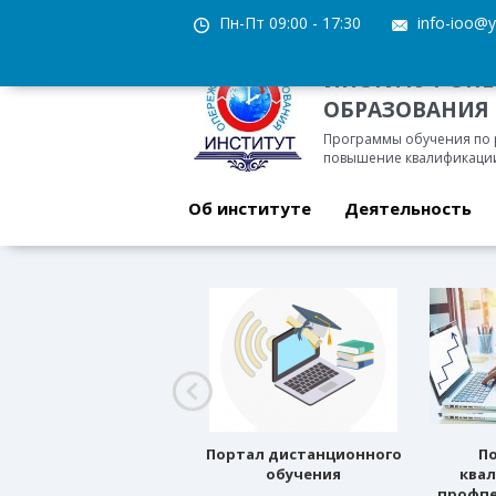
Пн-Пт 09:00 - 17:30
info-ioo@y
ИНСТИТУТ ОП
ОБРАЗОВАНИЯ
Программы обучения по
повышение квалификации
Об институте
Деятельность
Профессиональное
Портал дистанционного
П
ориентирование
обучения
ква
профпе