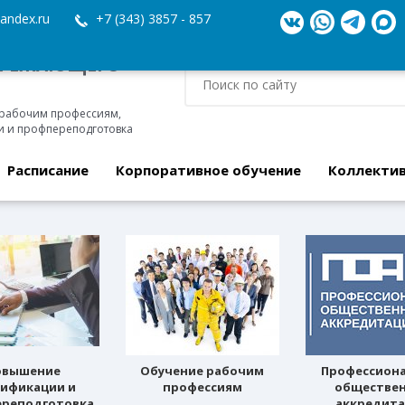
andex.ru
+7 (343) 3857 - 857
ЕРЕЖАЮЩЕГО
 рабочим профессиям,
 и профпереподготовка
Расписание
Корпоративное обучение
Коллекти
овышение
Обучение рабочим
Профессион
лификации и
профессиям
обществе
реподготовка
аккредит