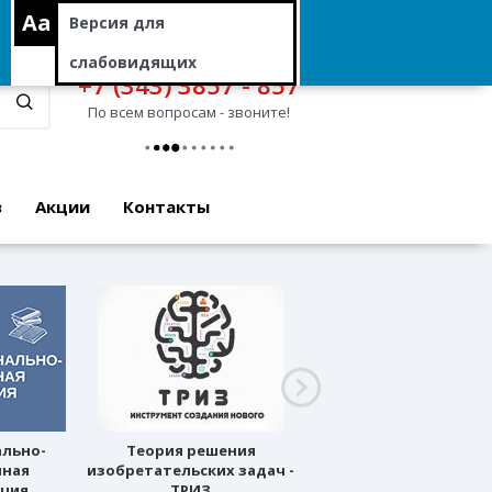
Aa
Версия для
слабовидящих
+7 (343) 3857 - 857
По всем вопросам - звоните!
в
Акции
Контакты
ально-
Теория решения
Профессиональное
нная
изобретательских задач -
ориентирование
ация
ТРИЗ