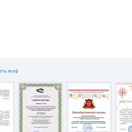
еть все
)