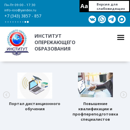
Aa
Версия для
Пн-Пт 09:00 - 17:30
слабовидящих
info-ioo@yandex.ru
+7 (343) 3857 - 857
ИНСТИТУТ
ОПЕРЕЖАЮЩЕГО
ОБРАЗОВАНИЯ
Портал дистанционного
Повышение
обучения
квалификации и
профпереподготовка
специалистов