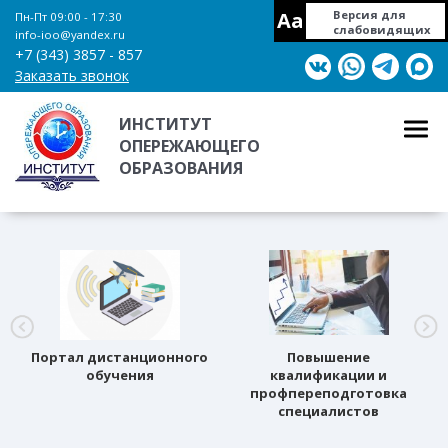
Aa
Версия для
Пн-Пт 09:00 - 17:30
слабовидящих
info-ioo@yandex.ru
+7 (343) 3857 - 857
Заказать звонок
ИНСТИТУТ
ОПЕРЕЖАЮЩЕГО
ОБРАЗОВАНИЯ
Портал дистанционного
Повышение
обучения
квалификации и
профпереподготовка
специалистов