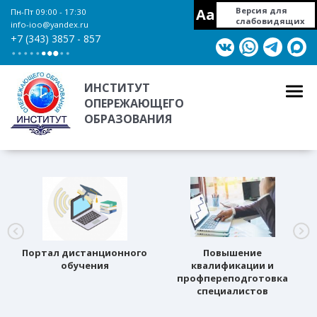
Aa
Версия для
Пн-Пт 09:00 - 17:30
слабовидящих
info-ioo@yandex.ru
+7 (343) 3857 - 857
ИНСТИТУТ
ОПЕРЕЖАЮЩЕГО
ОБРАЗОВАНИЯ
Портал дистанционного
Повышение
обучения
квалификации и
профпереподготовка
специалистов