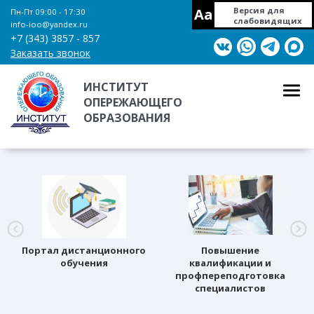
Aa
Версия для
Пн-Пт 09:00 - 17:30
слабовидящих
info-ioo@yandex.ru
+7 (343) 3857 - 857
Заказать звонок
ИНСТИТУТ
ОПЕРЕЖАЮЩЕГО
ОБРАЗОВАНИЯ
Портал дистанционного
Повышение
обучения
квалификации и
профпереподготовка
специалистов