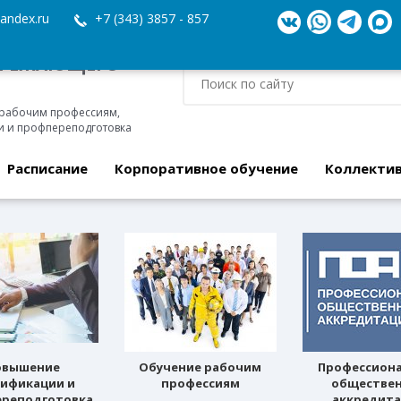
andex.ru
+7 (343) 3857 - 857
ЕРЕЖАЮЩЕГО
 рабочим профессиям,
 и профпереподготовка
Расписание
Корпоративное обучение
Коллекти
овышение
Обучение рабочим
Профессион
лификации и
профессиям
обществе
реподготовка
аккредит