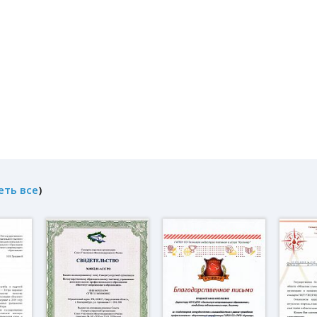
еть все
)