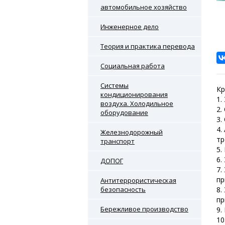
автомобильное хозяйство
Инженерное дело
Теория и практика перевода
Социальная работа
Системы
Кр
кондиционирования
1.
воздуха. Холодильное
2.
оборудование
3.
4.
Железнодорожный
тр
транспорт
5.
6.
ДОПОГ
7.
пр
Антитеррористическая
безопасность
8.
пр
Бережливое производство
9.
10