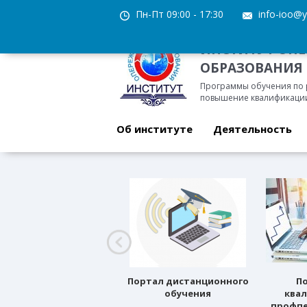
Пн-Пт 09:00 - 17:30
info-ioo@y
ИНСТИТУТ ОП
ОБРАЗОВАНИЯ
Программы обучения по
повышение квалификации
Об институте
Деятельность
Профессиональное
Портал дистанционного
П
ориентирование
обучения
ква
профпе