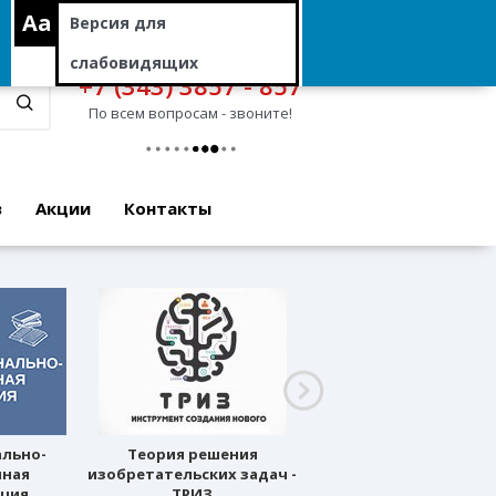
Aa
Версия для
слабовидящих
+7 (343) 3857 - 857
По всем вопросам - звоните!
в
Акции
Контакты
ально-
Теория решения
Профессиональное
нная
изобретательских задач -
ориентирование
ация
ТРИЗ