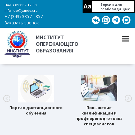
Aa
Версия для
Пн-Пт 09:00 - 17:30
слабовидящих
info-ioo@yandex.ru
+7 (343) 3857 - 857
Заказать звонок
ИНСТИТУТ
ОПЕРЕЖАЮЩЕГО
ОБРАЗОВАНИЯ
Портал дистанционного
Повышение
обучения
квалификации и
профпереподготовка
специалистов