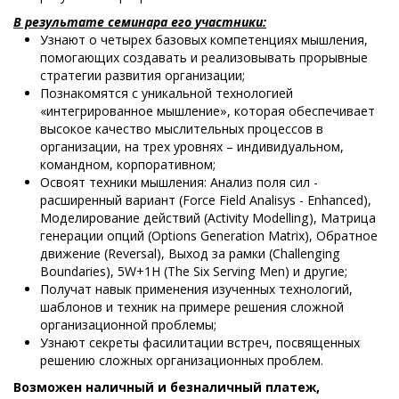
В результате семинара его участники:
Узнают о четырех базовых компетенциях мышления,
помогающих создавать и реализовывать прорывные
стратегии развития организации;
Познакомятся с уникальной технологией
«интегрированное мышление», которая обеспечивает
высокое качество мыслительных процессов в
организации, на трех уровнях – индивидуальном,
командном, корпоративном;
Освоят техники мышления: Анализ поля сил -
расширенный вариант (Force Field Analisys - Enhanced),
Моделирование действий (Activity Modelling), Матрица
генерации опций (Options Generation Matrix), Обратное
движение (Reversal), Выход за рамки (Challenging
Boundaries), 5W+1H (The Six Serving Men) и другие;
Получат навык применения изученных технологий,
шаблонов и техник на примере решения сложной
организационной проблемы;
Узнают секреты фасилитации встреч, посвященных
решению сложных организационных проблем.
Возможен наличный и безналичный платеж,