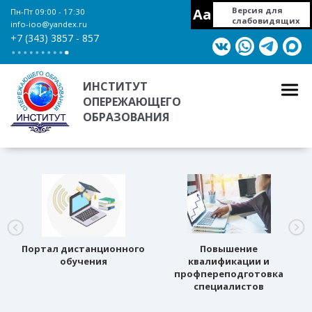
Aa
Версия для
Пн-Пт 09:00 - 17:30
слабовидящих
info-ioo@yandex.ru
+7 (343) 3857 - 857
ИНСТИТУТ
ОПЕРЕЖАЮЩЕГО
ОБРАЗОВАНИЯ
Портал дистанционного
Повышение
обучения
квалификации и
профпереподготовка
специалистов