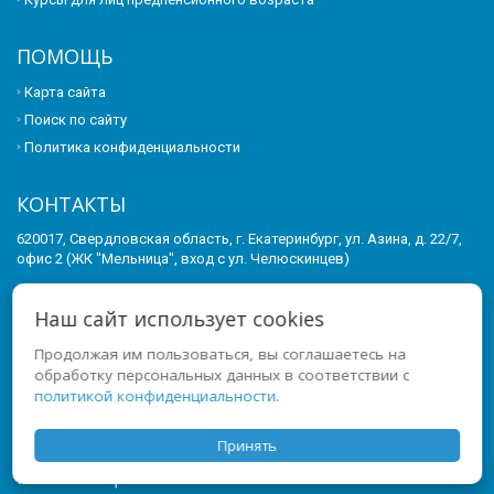
ПОМОЩЬ
Карта сайта
Поиск по сайту
Политика конфиденциальности
КОНТАКТЫ
620017, Свердловская область, г. Екатеринбург, ул. Азина, д. 22/7,
офис 2 (ЖК "Мельница", вход с ул. Челюскинцев)
Телефон:
Наш сайт использует cookies
+7 (343) 3857 - 857
Продолжая им пользоваться, вы соглашаетесь на
E-mail:
info-ioo@yandex.ru
обработку персональных данных в соответствии с
политикой конфиденциальности
.
© 2011-2026 ИНСТИТУТ ОПЕРЕЖАЮЩЕГО ОБРАЗОВАНИЯ. ВСЕ
ПРАВА ЗАЩИЩЕНЫ.
Принять
МЫ В СОЦСЕТЯХ