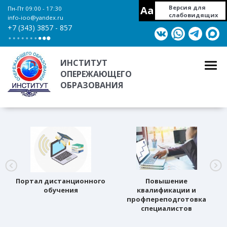
Aa
Версия для
Пн-Пт 09:00 - 17:30
слабовидящих
info-ioo@yandex.ru
+7 (343) 3857 - 857
ИНСТИТУТ
ОПЕРЕЖАЮЩЕГО
ОБРАЗОВАНИЯ
Портал дистанционного
Повышение
обучения
квалификации и
профпереподготовка
специалистов