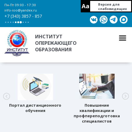
Aa
Версия для
Пн-Пт 09:00 - 17:30
слабовидящих
info-ioo@yandex.ru
+7 (343) 3857 - 857
ИНСТИТУТ
ОПЕРЕЖАЮЩЕГО
ОБРАЗОВАНИЯ
Портал дистанционного
Повышение
обучения
квалификации и
профпереподготовка
специалистов