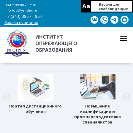
Aa
Версия для
Пн-Пт 09:00 - 17:30
слабовидящих
info-ioo@yandex.ru
+7 (343) 3857 - 857
Заказать звонок
ИНСТИТУТ
ОПЕРЕЖАЮЩЕГО
ОБРАЗОВАНИЯ
Портал дистанционного
Повышение
обучения
квалификации и
профпереподготовка
специалистов