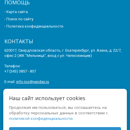
ПОМОЩЬ
Карта сайта
Поиск по сайту
Политика конфиденциальности
КОНТАКТЫ
620017, Свердловская область, г. Екатеринбург, ул. Азина, д. 22/7,
офис 2 (ЖК "Мельница", вход с ул. Челюскинцев)
Телефон:
+7 (343) 3857 - 857
E-mail:
info-ioo@yandex.ru
© 2011-2026 ИНСТИТУТ ОПЕРЕЖАЮЩЕГО ОБРАЗОВАНИЯ. ВСЕ
Наш сайт использует cookies
ПРАВА ЗАЩИЩЕНЫ.
Продолжая им пользоваться, вы соглашаетесь на
МЫ В СОЦСЕТЯХ
обработку персональных данных в соответствии с
политикой конфиденциальности
.