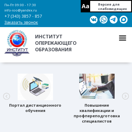
Aa
Версия для
Пн-Пт 09:00 - 17:30
слабовидящих
info-ioo@yandex.ru
+7 (343) 3857 - 857
Заказать звонок
ИНСТИТУТ
ОПЕРЕЖАЮЩЕГО
ОБРАЗОВАНИЯ
Портал дистанционного
Повышение
обучения
квалификации и
профпереподготовка
специалистов