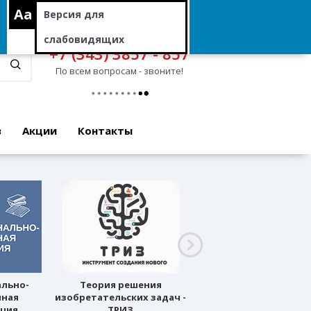
Aa
Версия для
слабовидящих
+7 (343) 3857 - 857
По всем вопросам - звоните!
в
Акции
Контакты
ально-
Теория решения
Профессиональное
нная
изобретательских задач -
ориентирование
ация
ТРИЗ