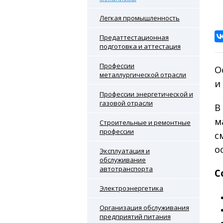
Легкая промышленность
Предаттестационная
подготовка и аттестация
Профессии
О
металлургической отрасли
и
Профессии энергетической и
газовой отрасли
В
м
Строительные и ремонтные
профессии
с
о
Эксплуатация и
обслуживание
автотранспорта
С
Электроэнергетика
Организация обслуживания
предприятий питания