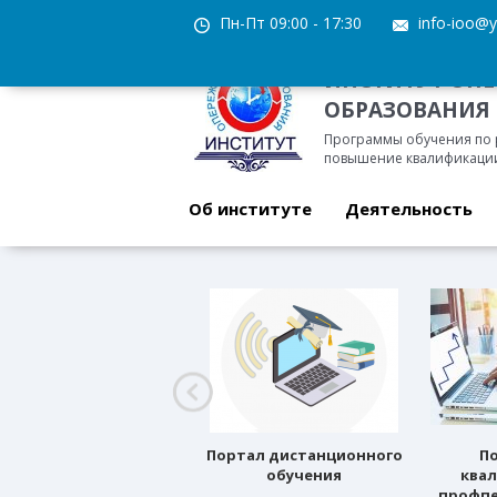
Пн-Пт 09:00 - 17:30
info-ioo@y
ИНСТИТУТ ОП
ОБРАЗОВАНИЯ
Программы обучения по
повышение квалификации
Об институте
Деятельность
Профессиональное
Портал дистанционного
П
ориентирование
обучения
ква
профпе