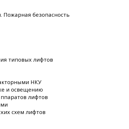
. Пожарная безопасность
ия типовых лифтов
такторными НКУ
дке и освещению
аппаратов лифтов
ами
ких схем лифтов