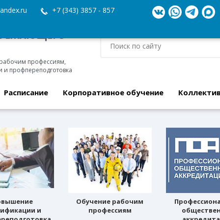
andex.ru
+7 (343) 3857 - 857
ЕРЕЖАЮЩЕГО
 рабочим профессиям,
 и профпереподготовка
Расписание
Корпоративное обучение
Коллекти
овышение
Обучение рабочим
Профессион
лификации и
профессиям
обществе
реподготовка
аккредит