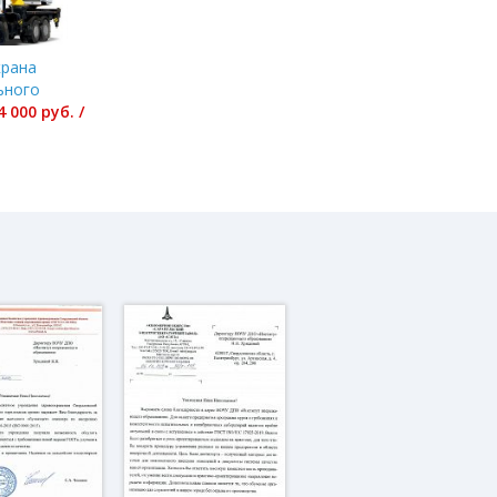
крана
ьного
4 000 руб. /