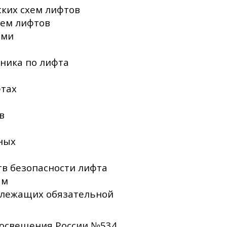
ких схем лифтов
хем лифтов
ами
аника по лифта
фтах
в
ных
тв безопасности лифта
ам
одлежащих обязательной
росвещения России №534