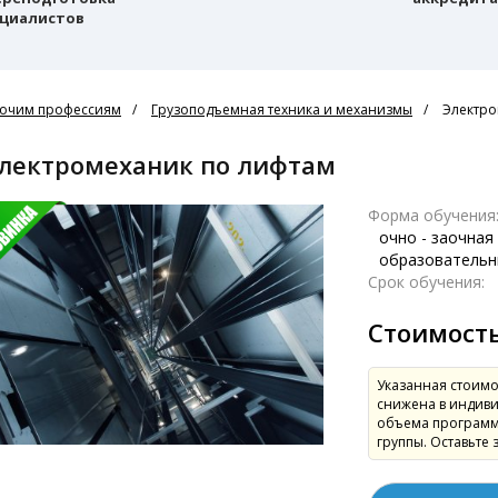
циалистов
очим профессиям
Грузоподъемная техника и механизмы
Электро
Электромеханик по лифтам
Форма обучения
очно - заочная
образовательн
Срок обучения:
Стоимост
Указанная стоимо
снижена в индиви
объема программ
группы. Оставьте 