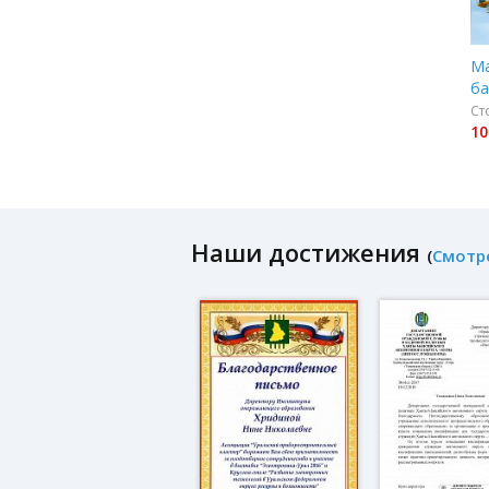
Ма
ба
Ст
10
Наши достижения
(
Смотр