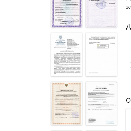
э
Д
О