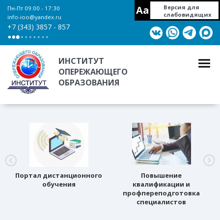
Aa
Версия для
Пн-Пт 09:00 - 17:30
слабовидящих
info-ioo@yandex.ru
+7 (343) 3857 - 857
ИНСТИТУТ
ОПЕРЕЖАЮЩЕГО
ОБРАЗОВАНИЯ
Портал дистанционного
Повышение
обучения
квалификации и
профпереподготовка
специалистов