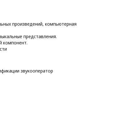
льных произведений, компьютерная
зыкальные представления.
й компонент.
сти
лификации звукооператор