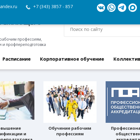
andex.ru
+7 (343) 3857 - 857
ЕРЕЖАЮЩЕГО
 рабочим профессиям,
 и профпереподготовка
Расписание
Корпоративное обучение
Коллекти
овышение
Обучение рабочим
Профессион
лификации и
профессиям
обществе
реподготовка
аккредит