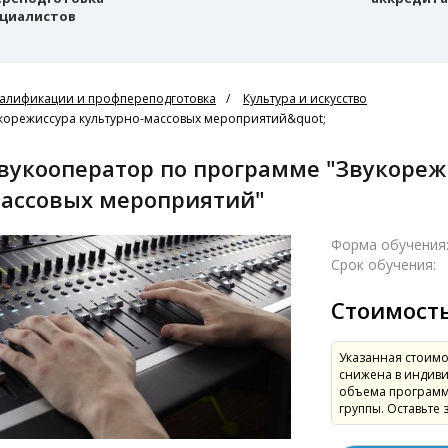
циалистов
алификации и профпереподготовка
Культура и искусство
корежиссура культурно-массовых мероприятий&quot;
ассовых мероприятий"
Форма обучения
Срок обучения:
Стоимост
Указанная стоимо
снижена в индиви
объема программ
группы. Оставьте 