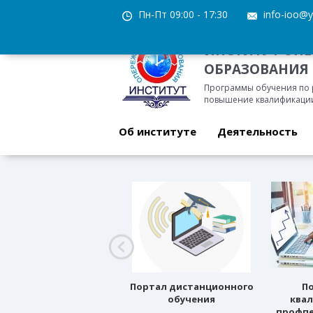
Пн-Пт 09:00 - 17:30
info-ioo@y
ИНСТИТУТ ОП
ОБРАЗОВАНИЯ
Программы обучения по
повышение квалификации
Об институте
Деятельность
Профессиональное
Портал дистанционного
П
ориентирование
обучения
ква
профпе