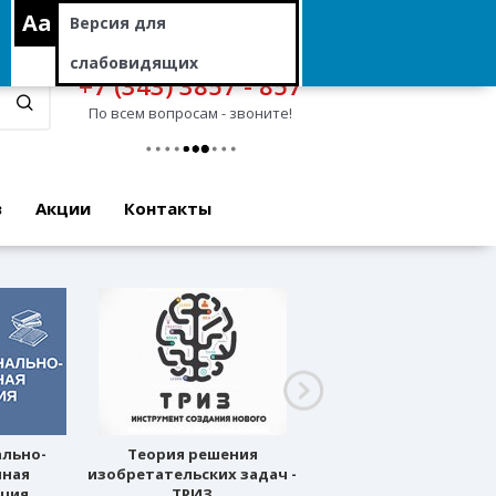
Aa
Версия для
слабовидящих
+7 (343) 3857 - 857
По всем вопросам - звоните!
в
Акции
Контакты
ально-
Теория решения
Профессиональное
нная
изобретательских задач -
ориентирование
ация
ТРИЗ