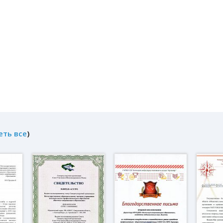
еть все
)