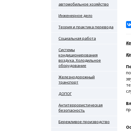
автомобильное хозяйство
Инженерное дело
Теория и практика перевода
Социальная работа
Ка
Системы
Кр
кондиционирования
воздуха. Холодильное
оборудование
П
п
Железнодорожный
з
транспорт
те
сл
ДОПОГ
В
Антитеррористическая
пр
безопасность
Бережливое производство
О