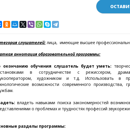
ОСТАВИ
тегория слушателей:
лица,
имеющие высшее профессиональн
аткая аннотация образовательной программы:
о окончанию обучения слушатель будет уметь:
творчес
остановками в сотрудничестве с режиссером, драмат
вукооператором, художником и т.д. Использовать в пр
хнологические возможности современного производства, г
ужбам.
ладеть:
владеть навыками поиска закономерностей возникнов
едставлениями о проблемах и трудностях профессий звукорежис
сновные разделы программы: