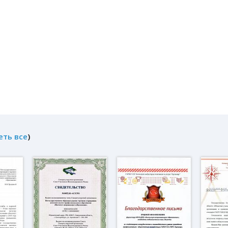
еть все
)