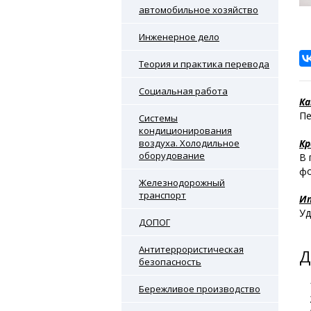
автомобильное хозяйство
Инженерное дело
Теория и практика перевода
Социальная работа
Ка
Пе
Системы
кондиционирования
воздуха. Холодильное
Кр
оборудование
В 
фо
Железнодорожный
транспорт
И
Уд
ДОПОГ
Антитеррористическая
Д
безопасность
Бережливое производство