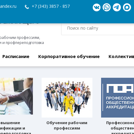
andex.ru
+7 (343) 3857 - 857
ЕРЕЖАЮЩЕГО
 рабочим профессиям,
 и профпереподготовка
Расписание
Корпоративное обучение
Коллекти
овышение
Обучение рабочим
Профессион
лификации и
профессиям
обществе
реподготовка
аккредит