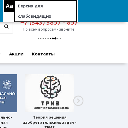
Aa
Версия для
слабовидящих
+7 (343) 3857 - 857
По всем вопросам - звоните!
в
Акции
Контакты
ально-
Теория решения
Профессиональное
нная
изобретательских задач -
ориентирование
ация
ТРИЗ