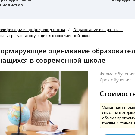
циалистов
алификации и профпереподготовка
Образование и педагогика
ных результатов учащихся в современной школе
ьтатов
чащихся в современной школе
Форма обучения
Срок обучения:
Стоимост
Указанная стоимо
снижена в индиви
объема программ
группы. Оставьте 