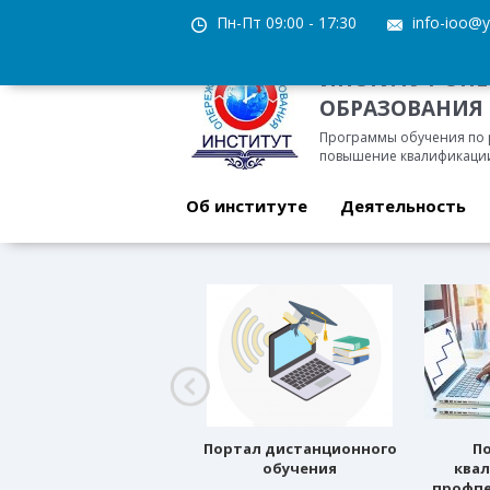
Пн-Пт 09:00 - 17:30
info-ioo@y
ИНСТИТУТ ОП
ОБРАЗОВАНИЯ
Программы обучения по
повышение квалификации
Об институте
Деятельность
Профессиональное
Портал дистанционного
П
ориентирование
обучения
ква
профпе