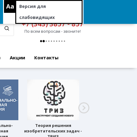
Aa
Версия для
слабовидящих
+7 (343) 3857 - 857
По всем вопросам - звоните!
в
Акции
Контакты
ально-
Теория решения
Профессиональное
нная
изобретательских задач -
ориентирование
ация
ТРИЗ