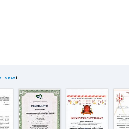
еть все
)