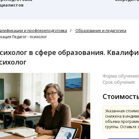
циалистов
алификации и профпереподготовка
Образование и педагогика
кация Педагог - психолог
сихолог
Форма обучения
Срок обучения:
Стоимост
Указанная стоимо
снижена в индиви
объема программ
группы. Оставьте 