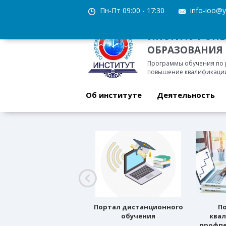
Пн-Пт 09:00 - 17:30
info-ioo@y
ИНСТИТУТ ОП
ОБРАЗОВАНИЯ
Программы обучения по
повышение квалификации
Об институте
Деятельность
Профессиональное
Портал дистанционного
П
ориентирование
обучения
ква
профпе