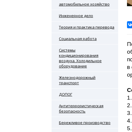
автомобильное хозяйство
Инженерное дело
Теория и практика перевода
Социальная работа
П
Системы
о
кондиционирования
п
воздуха. Холодильное
оборудование
в
о
Железнодорожный
транспорт
С
ДОПОГ
1
2
Антитеррористическая
безопасность
3
4
Бережливое производство
5