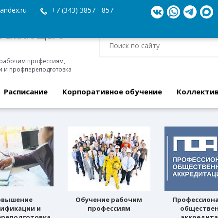
andex.ru
+7 (343) 3857 - 857
ЕРЕЖАЮЩЕГО
 рабочим профессиям,
 и профпереподготовка
Расписание
Корпоративное обучение
Коллекти
овышение
Обучение рабочим
Профессион
лификации и
профессиям
обществе
реподготовка
аккредит