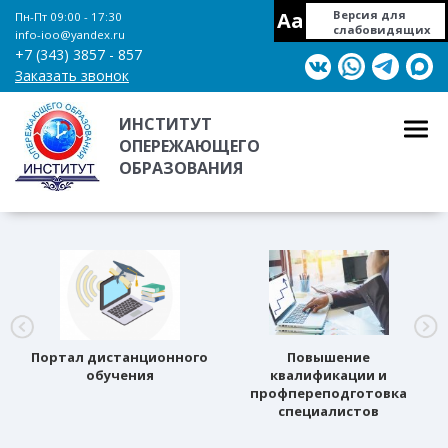
Aa
Версия для
Пн-Пт 09:00 - 17:30
слабовидящих
info-ioo@yandex.ru
+7 (343) 3857 - 857
Заказать звонок
ИНСТИТУТ
ОПЕРЕЖАЮЩЕГО
ОБРАЗОВАНИЯ
Портал дистанционного
Повышение
обучения
квалификации и
профпереподготовка
специалистов