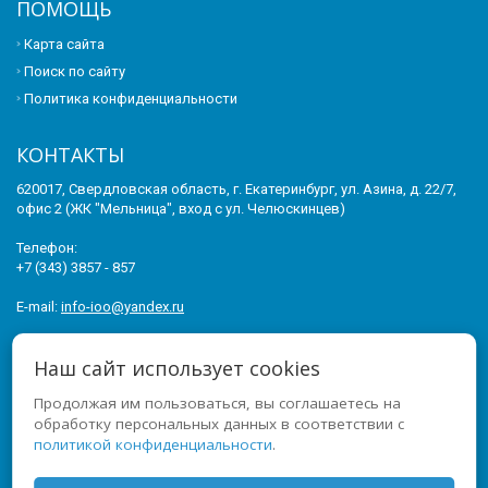
ПОМОЩЬ
Карта сайта
Поиск по сайту
Политика конфиденциальности
КОНТАКТЫ
620017, Свердловская область, г. Екатеринбург, ул. Азина, д. 22/7,
офис 2 (ЖК "Мельница", вход с ул. Челюскинцев)
Телефон:
+7 (343) 3857 - 857
E-mail:
info-ioo@yandex.ru
© 2011-2026 ИНСТИТУТ ОПЕРЕЖАЮЩЕГО ОБРАЗОВАНИЯ. ВСЕ
Наш сайт использует cookies
ПРАВА ЗАЩИЩЕНЫ.
Продолжая им пользоваться, вы соглашаетесь на
МЫ В СОЦСЕТЯХ
обработку персональных данных в соответствии с
политикой конфиденциальности
.