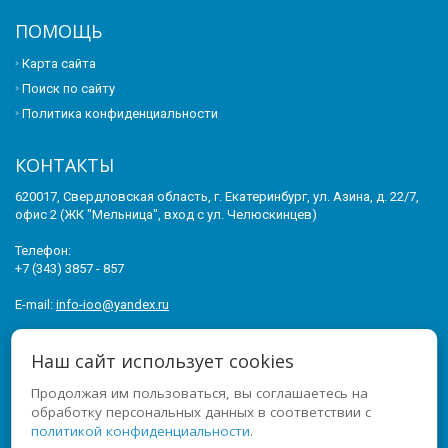
ПОМОЩЬ
Карта сайта
Поиск по сайту
Политика конфиденциальности
КОНТАКТЫ
620017, Свердловская область, г. Екатеринбург, ул. Азина, д. 22/7,
офис 2 (ЖК "Мельница", вход с ул. Челюскинцев)
Телефон:
+7 (343) 3857 - 857
E-mail:
info-ioo@yandex.ru
© 2011-2026 ИНСТИТУТ ОПЕРЕЖАЮЩЕГО ОБРАЗОВАНИЯ. ВСЕ
Наш сайт использует cookies
ПРАВА ЗАЩИЩЕНЫ.
Продолжая им пользоваться, вы соглашаетесь на
МЫ В СОЦСЕТЯХ
обработку персональных данных в соответствии с
политикой конфиденциальности
.