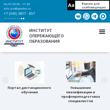
Aa
Версия для
Пн-Пт 09:00 - 17:30
слабовидящих
info-ioo@yandex.ru
+7 (343) 3857 - 857
ИНСТИТУТ
ОПЕРЕЖАЮЩЕГО
ОБРАЗОВАНИЯ
Портал дистанционного
Повышение
обучения
квалификации и
профпереподготовка
специалистов